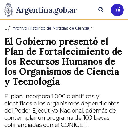
Pasar al contenido principal
Presidencia
Buscar
Ir
a
de
Mi
…
Archivo Histórico de Noticias de Ciencia
Arg
la
El Gobierno presentó el
Nación
Plan de Fortalecimiento de
los Recursos Humanos de
los Organismos de Ciencia
y Tecnología
El plan incorpora 1.000 científicas y
científicos a los organismos dependientes
del Poder Ejecutivo Nacional, además de
contemplar un programa de 100 becas
cofinanciadas con el CONICET.