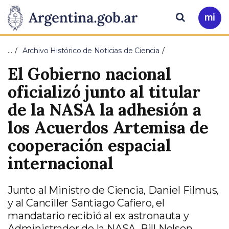
Pasar al contenido principal
Presidencia
Buscar
Ir
a
de
Mi
…
Archivo Histórico de Noticias de Ciencia
Arg
la
El Gobierno nacional
Nación
oficializó junto al titular
de la NASA la adhesión a
los Acuerdos Artemisa de
cooperación espacial
internacional
Junto al Ministro de Ciencia, Daniel Filmus,
y al Canciller Santiago Cafiero, el
mandatario recibió al ex astronauta y
Administrador de la NASA, Bill Nelson.