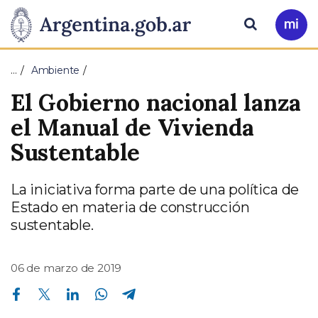
Pasar al contenido principal
Presidencia
Buscar
Ir
a
de
Mi
…
Ambiente
Arg
la
El Gobierno nacional lanza
Nación
el Manual de Vivienda
Sustentable
La iniciativa forma parte de una política de
Estado en materia de construcción
sustentable.
06 de marzo de 2019
Compartir en Facebook
Compartir en Twitter
Compartir en Linkedin
Compartir en Whatsapp
Compartir en Telegram