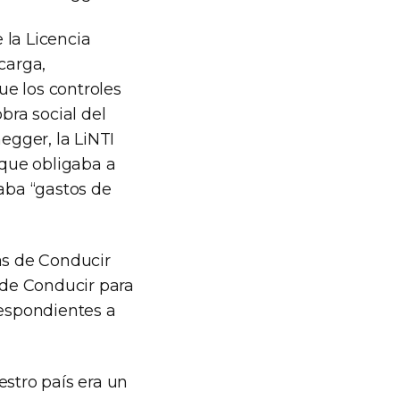
 la Licencia
carga,
e los controles
bra social del
gger, la LiNTI
que obligaba a
caba “gastos de
as de Conducir
l de Conducir para
respondientes a
estro país era un