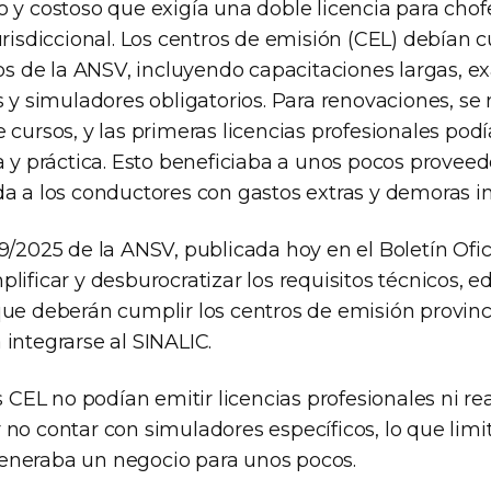
o y costoso que exigía una doble licencia para chof
urisdiccional. Los centros de emisión (CEL) debían 
itos de la ANSV, incluyendo capacitaciones largas,
s y simuladores obligatorios. Para renovaciones, se
 cursos, y las primeras licencias profesionales podí
a y práctica. Esto beneficiaba a unos pocos proveed
da a los conductores con gastos extras y demoras i
9/2025 de la ANSV, publicada hoy en el Boletín Ofici
lificar y desburocratizar los requisitos técnicos, edi
que deberán cumplir los centros de emisión provinc
integrarse al SINALIC.
EL no podían emitir licencias profesionales ni rea
no contar con simuladores específicos, lo que limi
eneraba un negocio para unos pocos.