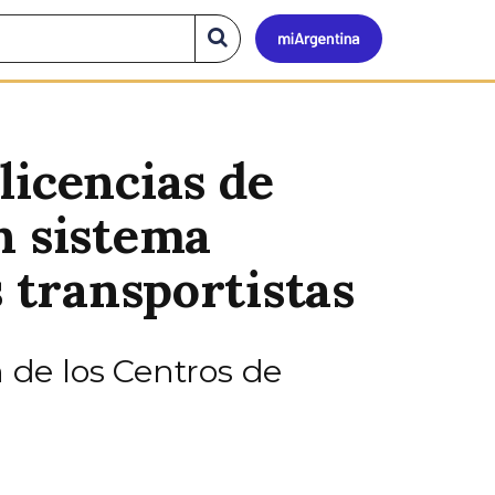
Mi
Buscar
en
el
Argen
sitio
licencias de
n sistema
s transportistas
 de los Centros de