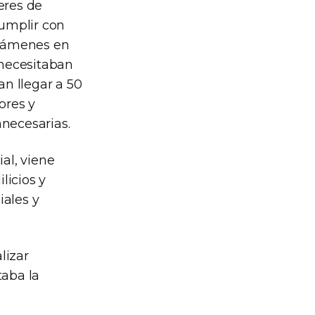
eres de
cumplir con
 exámenes en
 necesitaban
an llegar a 50
ores y
nnecesarias.
al, viene
licios y
iales y
lizar
taba la