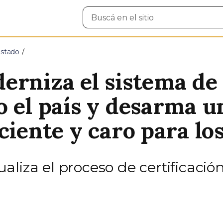
Buscar
en
el
sitio
Estado
erniza el sistema de 
o el país y desarma u
ciente y caro para lo
liza el proceso de certificación