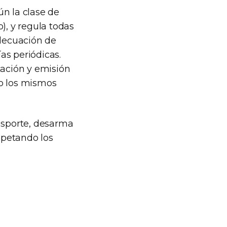
ún la clase de
), y regula todas
adecuación de
ías periódicas.
tación y emisión
jo los mismos
ansporte, desarma
espetando los