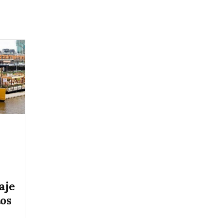
aje
tos