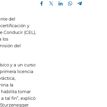
Compartir en Facebook
Compartir en Twitter
Compartir en Linkedin
Compartir en Whatsapp
Compartir en Telegram
nte del
ertificación y
e Conducir (CEL),
a los
misión del
sico y a un curso
 primera licencia
ráctica,
mina la
 habilita tomar
 tal fin”, explicó
 Sturzenegger.