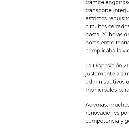
trámite engorros
transporte interj
estrictos requis
circuitos cerrado
hasta 20 horas de
horas entre teorí
complicaba la vi
La Disposición 21
justamente a simp
administrativos 
municipales para 
Además, muchos C
renovaciones por 
competencia y g