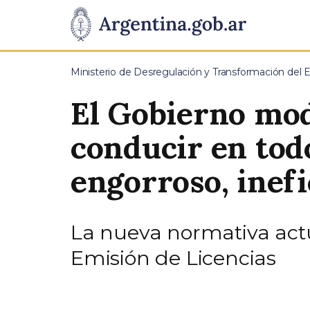
Pasar al contenido principal
Presidencia
de
Ministerio de Desregulación y Transformación del 
la
El Gobierno mod
Nación
conducir en tod
engorroso, inefi
La nueva normativa actua
Emisión de Licencias