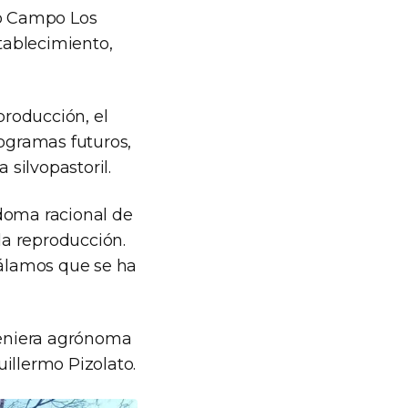
to Campo Los
stablecimiento,
producción, el
rogramas futuros,
 silvopastoril.
 doma racional de
la reproducción.
 álamos que se ha
ngeniera agrónoma
illermo Pizolato.