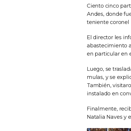
Ciento cinco par
Andes, donde fuer
teniente coronel
El director les i
abastecimiento a 
en particular en 
Luego, se trasla
mulas, y se expli
También, visitar
instalado en con
Finalmente, reci
Natalia Naves y 