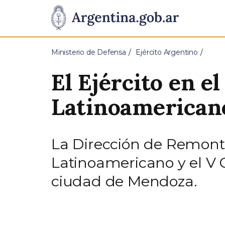
Pasar al contenido principal
Presidencia
de
Ministerio de Defensa
Ejército Argentino
la
El Ejército en e
Nación
Latinoamericano
La Dirección de Remonta 
Latinoamericano y el V 
ciudad de Mendoza.