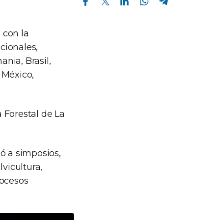
 con la
acionales,
ania, Brasil,
 México,
 Forestal de La
ó a simposios,
vicultura,
rocesos