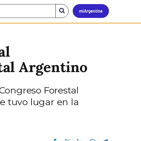
Mi
Buscar
en
el
Argen
sitio
al
tal Argentino
 Congreso Forestal
e tuvo lugar en la
Compartir en Facebook
Compartir en Twitter
Compartir en Linkedin
Compartir en Whatsapp
Compartir en Telegram