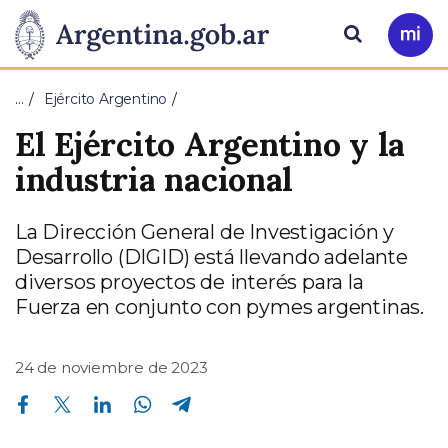
Pasar al contenido principal
Presidencia
Buscar
Ir
a
de
Mi
…
Ejército Argentino
Arg
la
El Ejército Argentino y la
Nación
industria nacional
La Dirección General de Investigación y
Desarrollo (DIGID) está llevando adelante
diversos proyectos de interés para la
Fuerza en conjunto con pymes argentinas.
24 de noviembre de 2023
Compartir en Facebook
Compartir en Twitter
Compartir en Linkedin
Compartir en Whatsapp
Compartir en Telegram