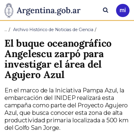
Pasar al contenido principal
Presidencia
Buscar
Ir
a
de
Mi
…
Archivo Histórico de Noticias de Ciencia
Arg
la
El buque oceanográfico
Nación
Angelescu zarpó para
investigar el área del
Agujero Azul
En el marco de la Iniciativa Pampa Azul, la
embarcación del INIDEP realizará esta
campaña como parte del Proyecto Agujero
Azul, que busca conocer esta zona de alta
productividad primaria localizada a 500 km
del Golfo San Jorge.