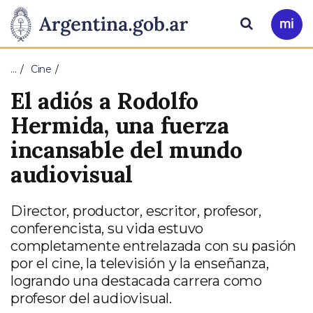
Pasar al contenido principal
Presidencia
Buscar
Ir
a
de
Mi
…
Cine
Arg
la
El adiós a Rodolfo
Nación
Hermida, una fuerza
incansable del mundo
audiovisual
Director, productor, escritor, profesor,
conferencista, su vida estuvo
completamente entrelazada con su pasión
por el cine, la televisión y la enseñanza,
logrando una destacada carrera como
profesor del audiovisual.