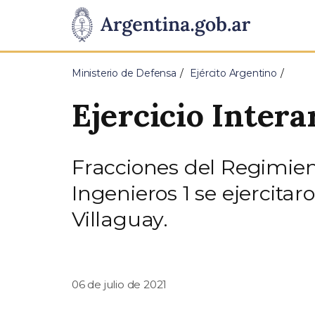
Pasar al contenido principal
Presidencia
de
Ministerio de Defensa
Ejército Argentino
la
Ejercicio Inter
Nación
Fracciones del Regimien
Ingenieros 1 se ejercita
Villaguay.
06 de julio de 2021