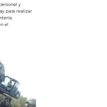
 personal y
ay para realizar
ntería
n el