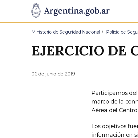
Pasar al contenido principal
Presidencia
de
Ministerio de Seguridad Nacional
Policía de Segu
la
EJERCICIO DE 
Nación
06 de junio de 2019
Participamos del
marco de la conm
Aérea del Centro
Los objetivos fu
información en si