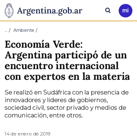
Pasar al contenido principal
Presidencia
Buscar
Ir
a
de
Mi
…
Ambiente
Arg
la
Economía Verde:
Nación
Argentina participó de un
encuentro internacional
con expertos en la materia
Se realizó en Sudáfrica con la presencia de
innovadores y líderes de gobiernos,
sociedad civil, sector privado y medios de
comunicación, entre otros.
14 de enero de 2019