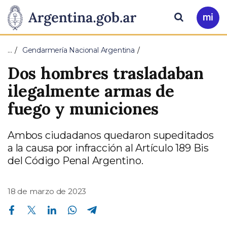
Pasar al contenido principal
Presidencia
Buscar
Ir
a
de
Mi
…
Gendarmería Nacional Argentina
Arg
la
Dos hombres trasladaban
Nación
ilegalmente armas de
fuego y municiones
Ambos ciudadanos quedaron supeditados
a la causa por infracción al Artículo 189 Bis
del Código Penal Argentino.
18 de marzo de 2023
Compartir en Facebook
Compartir en Twitter
Compartir en Linkedin
Compartir en Whatsapp
Compartir en Telegram