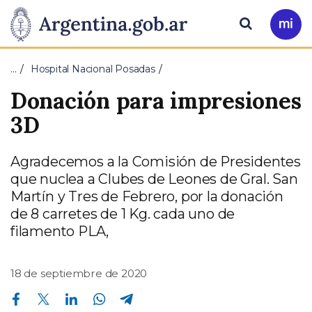
Pasar al contenido principal
Presidencia
Buscar
Ir
a
de
Mi
…
Hospital Nacional Posadas
Arg
la
Donación para impresiones
Nación
3D
Agradecemos a la Comisión de Presidentes
que nuclea a Clubes de Leones de Gral. San
Martín y Tres de Febrero, por la donación
de 8 carretes de 1 Kg. cada uno de
filamento PLA,
18 de septiembre de 2020
Compartir en Facebook
Compartir en Twitter
Compartir en Linkedin
Compartir en Whatsapp
Compartir en Telegram