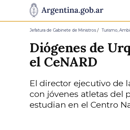
Pasar al contenido principal
Presidencia
de
Jefatura de Gabinete de Ministros
Turismo, Ambi
la
Diógenes de Urq
Nación
el CeNARD
El director ejecutivo d
con jóvenes atletas del 
estudian en el Centro N