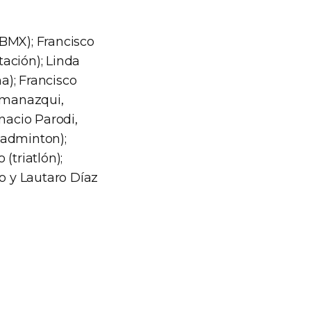
BMX); Francisco
ación); Linda
a); Francisco
Armanazqui,
nacio Parodi,
badminton);
(triatlón);
lo y Lautaro Díaz