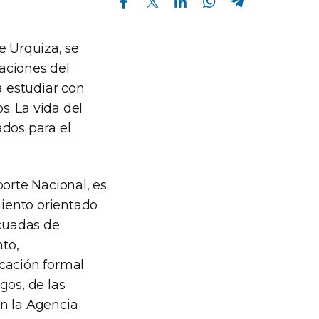
e Urquiza, se
laciones del
a estudiar con
s. La vida del
ados para el
porte Nacional, es
miento orientado
ecuadas de
to,
cación formal.
gos, de las
en la Agencia