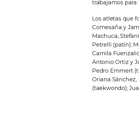
trabajamos para l
Los atletas que 
Comesaña y Jamín
Machuca, Stefaní
Petrelli (patín)
Camila Fuenzalida
Antonio Ortiz y 
Pedro Emmert (tri
Oriana Sánchez, B
(taekwondo); Juan