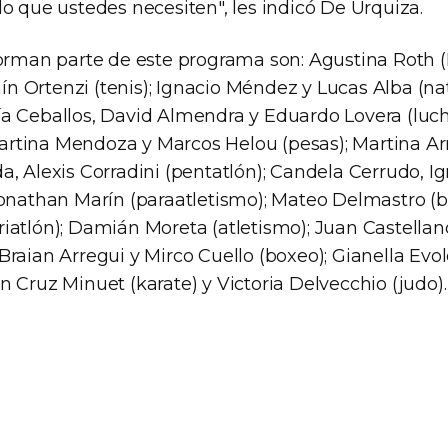
o que ustedes necesiten", les indicó De Urquiza.
forman parte de este programa son: Agustina Roth (
 Ortenzi (tenis); Ignacio Méndez y Lucas Alba (nat
a Ceballos, David Almendra y Eduardo Lovera (luch
; Martina Mendoza y Marcos Helou (pesas); Martina 
, Alexis Corradini (pentatlón); Candela Cerrudo, Ig
Jonathan Marín (paraatletismo); Mateo Delmastro (
atlón); Damián Moreta (atletismo); Juan Castellano 
raian Arregui y Mirco Cuello (boxeo); Gianella Evo
 Cruz Minuet (karate) y Victoria Delvecchio (judo).