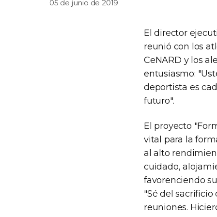
05 de junio de 2019
El director ejecu
reunió con los at
CeNARD y los alen
entusiasmo: "Uste
deportista es ca
futuro".
El proyecto "Form
vital para la for
al alto rendimien
cuidado, alojami
favorenciendo su
"Sé del sacrificio
reuniones. Hicie