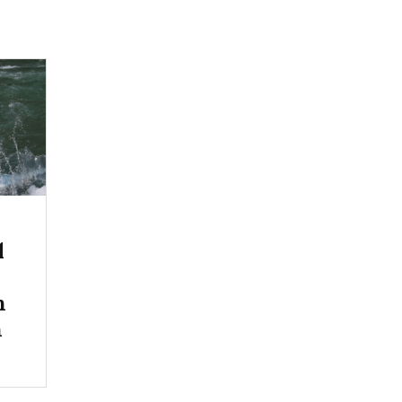
l
n
n