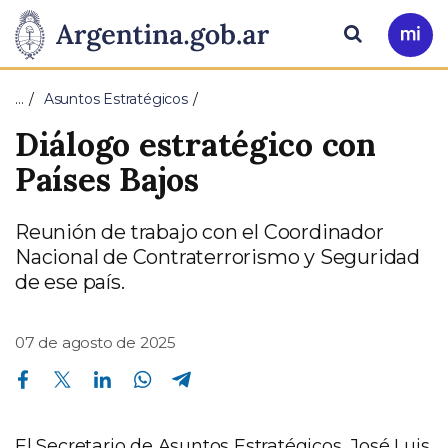
Pasar al contenido principal
Presidencia
Buscar
Ir
a
de
Mi
…
Asuntos Estratégicos
Arg
la
Diálogo estratégico con
Nación
Países Bajos
Reunión de trabajo con el Coordinador
Nacional de Contraterrorismo y Seguridad
de ese país.
07 de agosto de 2025
Compartir en Facebook
Compartir en Twitter
Compartir en Linkedin
Compartir en Whatsapp
Compartir en Telegram
El Secretario de Asuntos Estratégicos, José Luis