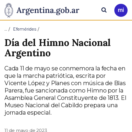
Pasar al contenido principal
Presidencia
Buscar
Ir
a
de
Mi
…
Efemérides
Arg
la
Día del Himno Nacional
Nación
Argentino
Cada 11 de mayo se conmemora la fecha en
que la marcha patriótica, escrita por
Vicente López y Planes con música de Blas
Parera, fue sancionada como Himno por la
Asamblea General Constituyente de 1813. El
Museo Nacional del Cabildo prepara una
jornada especial.
11 de mayo de 2023