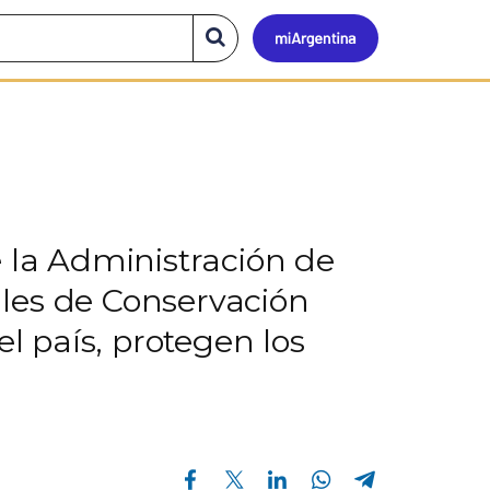
Mi
Buscar
en
el
Argen
sitio
e la Administración de
les de Conservación
el país, protegen los
Compartir en Facebook
Compartir en Twitter
Compartir en Linkedin
Compartir en Whatsapp
Compartir en Telegram