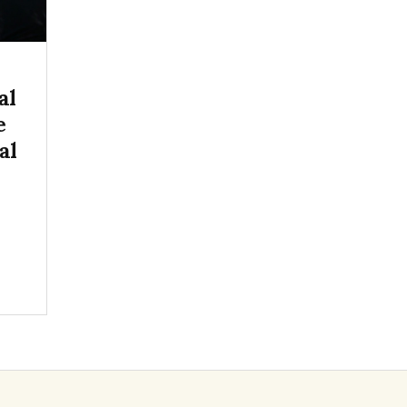
al
e
al