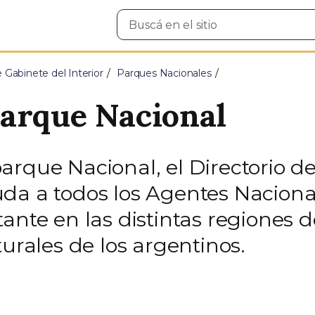
Buscar
en
el
sitio
e Gabinete del Interior
Parques Nacionales
arque Nacional
arque Nacional, el Directorio d
da a todos los Agentes Naciona
ante en las distintas regiones d
turales de los argentinos.