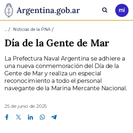
Pasar al contenido principal
Presidencia
Buscar
Ir
a
de
Mi
…
Noticias de la PNA
Arg
la
Día de la Gente de Mar
Nación
La Prefectura Naval Argentina se adhiere a
una nueva conmemoración del Día de la
Gente de Mar y realiza un especial
reconocimiento a todo el personal
navegante de la Marina Mercante Nacional.
25 de junio de 2025
Compartir en Facebook
Compartir en Twitter
Compartir en Linkedin
Compartir en Whatsapp
Compartir en Telegram