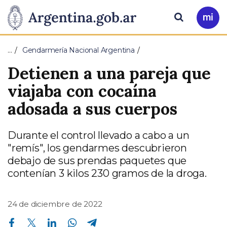
Pasar al contenido principal
Presidencia
Buscar
Ir
a
de
Mi
…
Gendarmería Nacional Argentina
Arg
la
Detienen a una pareja que
Nación
viajaba con cocaína
adosada a sus cuerpos
Durante el control llevado a cabo a un
"remís", los gendarmes descubrieron
debajo de sus prendas paquetes que
contenían 3 kilos 230 gramos de la droga.
24 de diciembre de 2022
Compartir en Facebook
Compartir en Twitter
Compartir en Linkedin
Compartir en Whatsapp
Compartir en Telegram