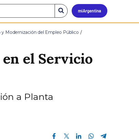
Mi
Buscar
en
el
Argen
sitio
o y Modernización del Empleo Público
en el Servicio
ión a Planta
Compartir en Facebook
Compartir en Twitter
Compartir en Linkedin
Compartir en Whatsapp
Compartir en Telegram