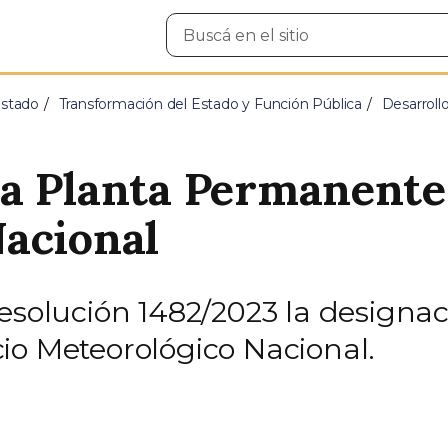
Buscar
en
el
sitio
Estado
Transformación del Estado y Función Pública
Desarroll
a Planta Permanente 
acional
esolución 1482/2023 la designac
io Meteorológico Nacional.