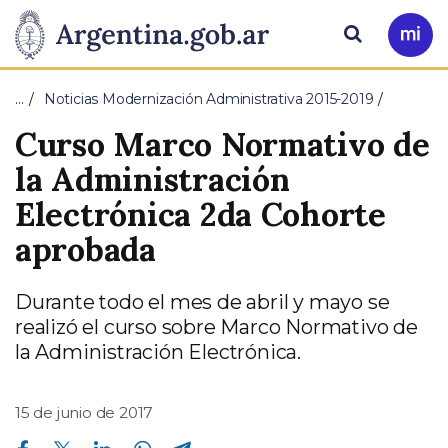
Pasar al contenido principal
Presidencia
Buscar
Ir
a
de
Mi
…
Noticias Modernización Administrativa 2015-2019
Arg
la
Curso Marco Normativo de
Nación
la Administración
Electrónica 2da Cohorte
aprobada
Durante todo el mes de abril y mayo se
realizó el curso sobre Marco Normativo de
la Administración Electrónica.
15 de junio de 2017
Compartir en Facebook
Compartir en Twitter
Compartir en Linkedin
Compartir en Whatsapp
Compartir en Telegram