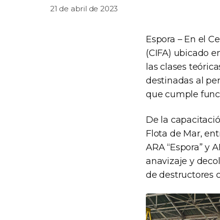
21 de abril de 2023
Espora – En el C
(CIFA) ubicado e
las clases teóric
destinadas al pe
que cumple funci
De la capacitació
Flota de Mar, ent
ARA “Espora” y A
anavizaje y deco
de destructores 