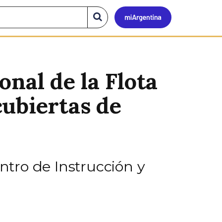
Mi
Buscar
en
el
Argen
sitio
nal de la Flota
cubiertas de
ntro de Instrucción y