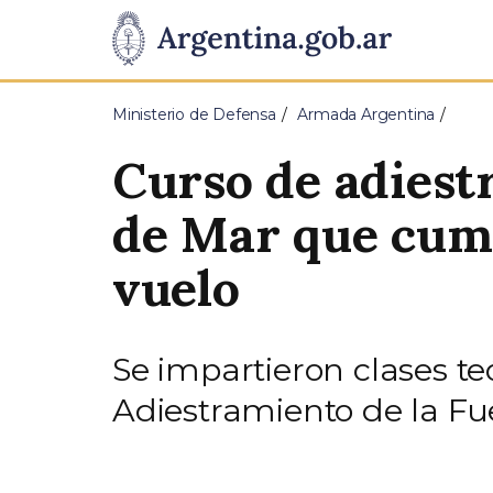
Pasar al contenido principal
Presidencia
de
Ministerio de Defensa
Armada Argentina
la
Curso de adiestr
Nación
de Mar que cump
vuelo
Se impartieron clases te
Adiestramiento de la Fu