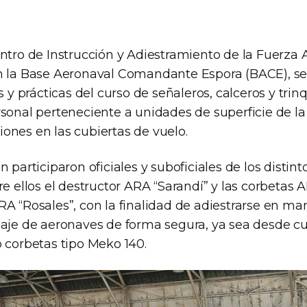
entro de Instrucción y Adiestramiento de la Fuerza 
n la Base Aeronaval Comandante Espora (BACE), se
as y prácticas del curso de señaleros, calceros y trin
rsonal perteneciente a unidades de superficie de la
ones en las cubiertas de vuelo.
n participaron oficiales y suboficiales de los distint
re ellos el destructor ARA “Sarandí” y las corbetas 
RA “Rosales”, con la finalidad de adiestrarse en ma
laje de aeronaves de forma segura, ya sea desde cu
o corbetas tipo Meko 140.