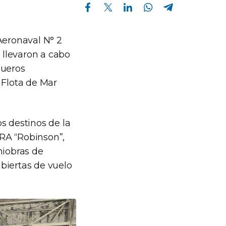
Compartir en Facebook
Compartir en Twitter
Compartir en Linkedin
Compartir en Whatsapp
Compartir en Telegram
Aeronaval N° 2
 llevaron a cabo
queros
 Flota de Mar
os destinos de la
ARA “Robinson”,
niobras de
biertas de vuelo