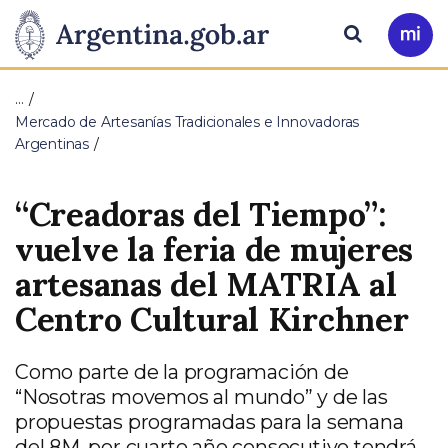
Pasar al contenido principal
Presidencia
Buscar
Ir
a
de
Mi
…
Arg
la
Mercado de Artesanías Tradicionales e Innovadoras
Argentinas
Nación
“Creadoras del Tiempo”:
vuelve la feria de mujeres
artesanas del MATRIA al
Centro Cultural Kirchner
Como parte de la programación de
“Nosotras movemos al mundo” y de las
propuestas programadas para la semana
del 8M, por cuarto año consecutivo tendrá