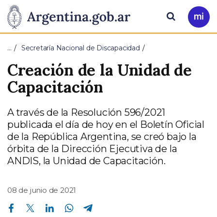
Pasar al contenido principal
Presidencia
Buscar
Ir
a
de
Mi
…
Secretaría Nacional de Discapacidad
Arg
la
Creación de la Unidad de
Nación
Capacitación
A través de la Resolución 596/2021
publicada el día de hoy en el Boletín Oficial
de la República Argentina, se creó bajo la
órbita de la Dirección Ejecutiva de la
ANDIS, la Unidad de Capacitación.
08 de junio de 2021
Compartir en Facebook
Compartir en Twitter
Compartir en Linkedin
Compartir en Whatsapp
Compartir en Telegram