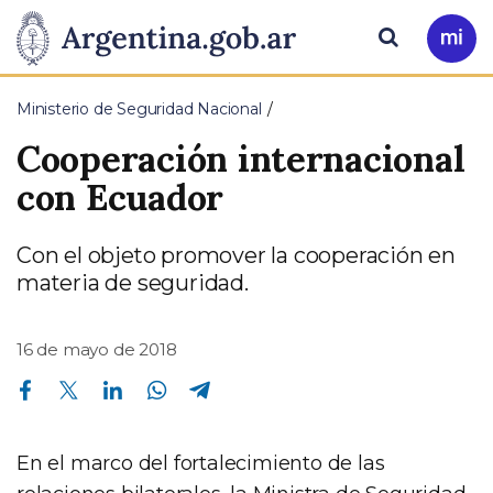
Pasar al contenido principal
Presidencia
Buscar
Ir
a
de
Mi
Ministerio de Seguridad Nacional
Arg
la
Cooperación internacional
Nación
con Ecuador
Con el objeto promover la cooperación en
materia de seguridad.
16 de mayo de 2018
Compartir en Facebook
Compartir en Twitter
Compartir en Linkedin
Compartir en Whatsapp
Compartir en Telegram
En el marco del fortalecimiento de las