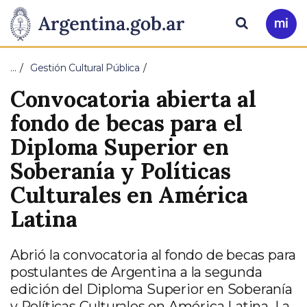
Pasar al contenido principal
Presidencia
Buscar
Ir
a
de
Mi
…
Gestión Cultural Pública
Arg
la
Convocatoria abierta al
Nación
fondo de becas para el
Diploma Superior en
Soberanía y Políticas
Culturales en América
Latina
Abrió la convocatoria al fondo de becas para
postulantes de Argentina a la segunda
edición del Diploma Superior en Soberanía
y Políticas Culturales en América Latina. La