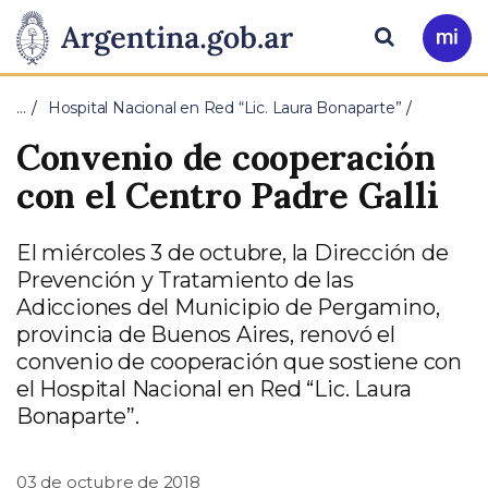
Pasar al contenido principal
Presidencia
Buscar
Ir
a
de
Mi
…
Hospital Nacional en Red “Lic. Laura Bonaparte”
Arg
la
Convenio de cooperación
Nación
con el Centro Padre Galli
El miércoles 3 de octubre, la Dirección de
Prevención y Tratamiento de las
Adicciones del Municipio de Pergamino,
provincia de Buenos Aires, renovó el
convenio de cooperación que sostiene con
el Hospital Nacional en Red “Lic. Laura
Bonaparte”.
03 de octubre de 2018