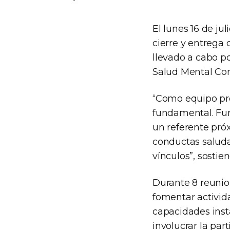
El lunes 16 de jul
cierre y entrega
llevado a cabo po
Salud Mental Com
“Como equipo pro
fundamental. Fun
un referente pr
conductas saludab
vínculos”, sostie
Durante 8 reunio
fomentar activid
capacidades insta
involucrar la par