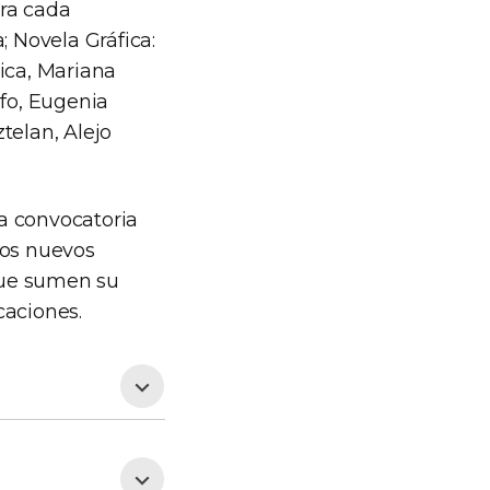
ara cada
; Novela Gráfica:
ica, Mariana
lfo, Eugenia
telan, Alejo
ta convocatoria
mos nuevos
 que sumen su
caciones.