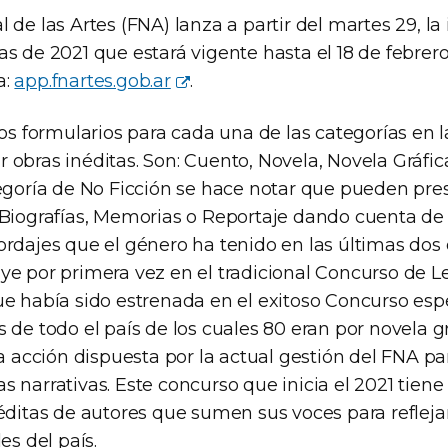
 de las Artes (FNA) lanza a partir del martes 29, la 
s de 2021 que estará vigente hasta el 18 de febrero
a:
app.fnartes.gob.ar
.
los formularios para cada una de las categorías en 
obras inéditas. Son: Cuento, Novela, Novela Gráfica
tegoría de No Ficción se hace notar que pueden pre
 Biografías, Memorias o Reportaje dando cuenta de 
ordajes que el género ha tenido en las últimas dos
e por primera vez en el tradicional Concurso de Le
ue había sido estrenada en el exitoso Concurso esp
 de todo el país de los cuales 80 eran por novela g
la acción dispuesta por la actual gestión del FNA pa
 narrativas. Este concurso que inicia el 2021 tien
éditas de autores que sumen sus voces para reflejar
es del país.