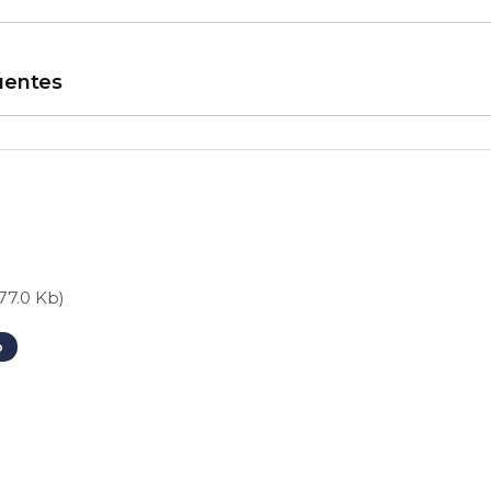
uentes
,77.0 Kb)
o