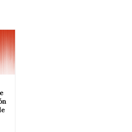
e
ón
de