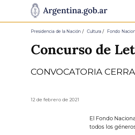
Pasar al contenido principal
Presidencia
de
Presidencia de la Nación
Cultura
Fondo Naciona
la
Concurso de Let
Nación
CONVOCATORIA CERR
12 de febrero de 2021
El Fondo Naciona
todos los géneros