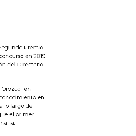
n Segundo Premio
 concurso en 2019
ón del Directorio
a Orozco” en
econocimiento en
a lo largo de
ue el primer
umana.