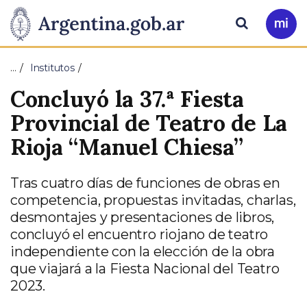
Pasar al contenido principal
Presidencia
Buscar
Ir
a
de
Mi
…
Institutos
Arg
la
Concluyó la 37.ª Fiesta
Nación
Provincial de Teatro de La
Rioja “Manuel Chiesa”
Tras cuatro días de funciones de obras en
competencia, propuestas invitadas, charlas,
desmontajes y presentaciones de libros,
concluyó el encuentro riojano de teatro
independiente con la elección de la obra
que viajará a la Fiesta Nacional del Teatro
2023.