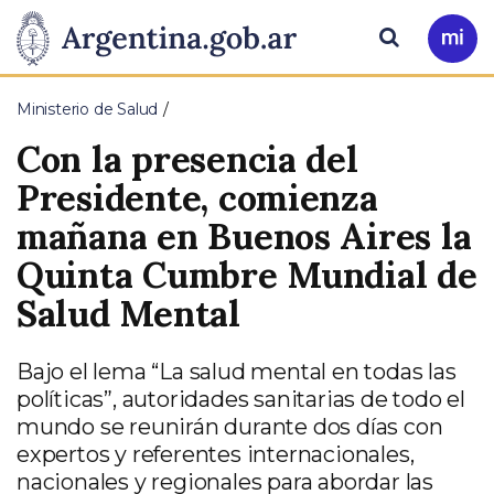
Pasar al contenido principal
Presidencia
Buscar
Ir
a
de
Mi
Ministerio de Salud
Arg
la
Con la presencia del
Nación
Presidente, comienza
mañana en Buenos Aires la
Quinta Cumbre Mundial de
Salud Mental
Bajo el lema “La salud mental en todas las
políticas”, autoridades sanitarias de todo el
mundo se reunirán durante dos días con
expertos y referentes internacionales,
nacionales y regionales para abordar las