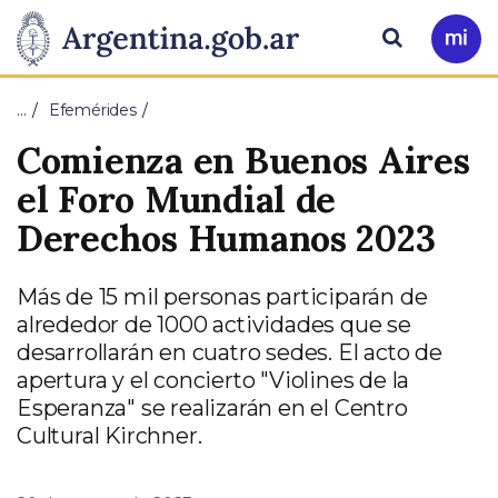
Pasar al contenido principal
Presidencia
Buscar
Ir
a
de
Mi
…
Efemérides
Arg
la
Comienza en Buenos Aires
Nación
el Foro Mundial de
Derechos Humanos 2023
Más de 15 mil personas participarán de
alrededor de 1000 actividades que se
desarrollarán en cuatro sedes. El acto de
apertura y el concierto "Violines de la
Esperanza" se realizarán en el Centro
Cultural Kirchner.