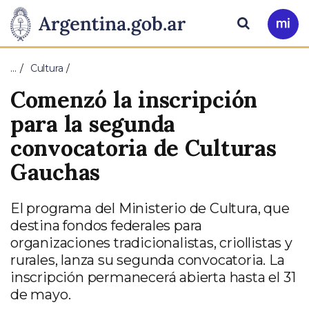
Pasar al contenido principal
Presidencia
Buscar
Ir
a
de
Mi
…
Cultura
Arg
la
Comenzó la inscripción
Nación
para la segunda
convocatoria de Culturas
Gauchas
El programa del Ministerio de Cultura, que
destina fondos federales para
organizaciones tradicionalistas, criollistas y
rurales, lanza su segunda convocatoria. La
inscripción permanecerá abierta hasta el 31
de mayo.