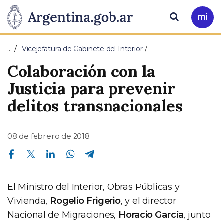
Pasar al contenido principal
Presidencia
Buscar
Ir
a
de
Mi
…
Vicejefatura de Gabinete del Interior
Arg
la
Colaboración con la
Nación
Justicia para prevenir
delitos transnacionales
08 de febrero de 2018
Compartir en Facebook
Compartir en Twitter
Compartir en Linkedin
Compartir en Whatsapp
Compartir en Telegram
El Ministro del Interior, Obras Públicas y
Vivienda,
Rogelio Frigerio
, y el director
Nacional de Migraciones,
Horacio García
, junto