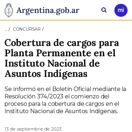
Pasar al contenido principal
Presidencia
Buscar
Ir
a
de
Mi
…
CONCURSAR
Arg
la
Cobertura de cargos para
Nación
Planta Permanente en el
Instituto Nacional de
Asuntos Indígenas
Se informó en el Boletín Oficial mediante la
Resolución 374/2023 el comienzo del
proceso para la cobertura de cargos en el
Instituto Nacional de Asuntos Indígenas.
13 de septiembre de 2023