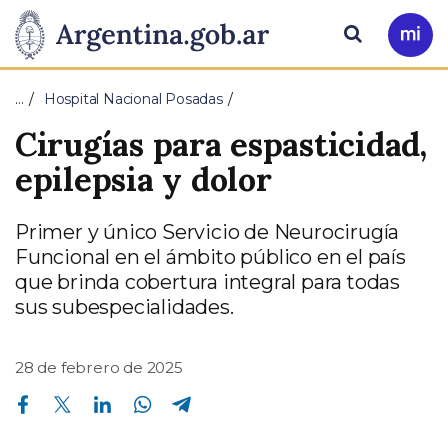
Pasar al contenido principal
Presidencia
Buscar
Ir
a
de
Mi
…
Hospital Nacional Posadas
Arg
la
Cirugías para espasticidad,
Nación
epilepsia y dolor
Primer y único Servicio de Neurocirugía
Funcional en el ámbito público en el país
que brinda cobertura integral para todas
sus subespecialidades.
28 de febrero de 2025
Compartir en Facebook
Compartir en Twitter
Compartir en Linkedin
Compartir en Whatsapp
Compartir en Telegram