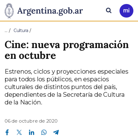
Pasar al contenido principal
Presidencia
Buscar
Ir
a
de
Mi
…
Cultura
Arg
la
Cine: nueva programación
Nación
en octubre
Estrenos, ciclos y proyecciones especiales
para todos los públicos, en espacios
culturales de distintos puntos del país,
dependientes de la Secretaría de Cultura
de la Nación.
06 de octubre de 2020
Compartir en Facebook
Compartir en Twitter
Compartir en Linkedin
Compartir en Whatsapp
Compartir en Telegram