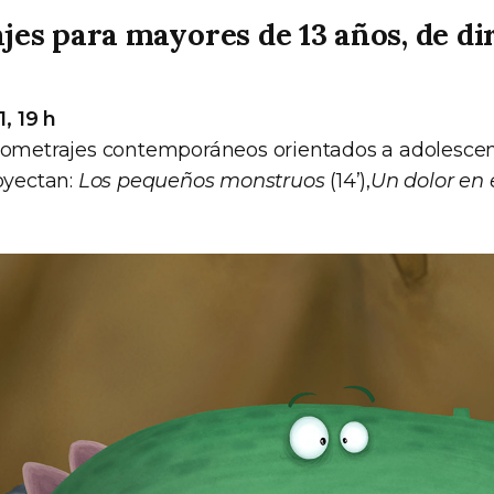
es para mayores de 13 años, de di
1, 19 h
tometrajes contemporáneos orientados a adolesce
oyectan:
Los pequeños monstruos
(14’),
Un dolor en 