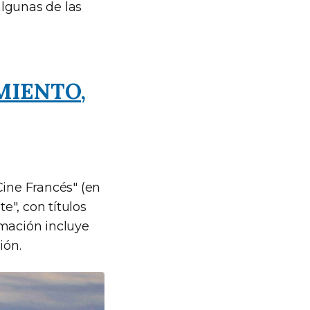
algunas de las
MIENTO,
Cine Francés" (en
e", con títulos
amación incluye
ión.