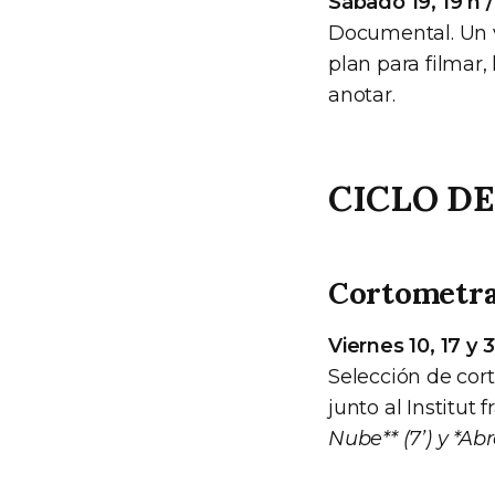
Sábado 19, 19 h /
Documental. Un v
plan para filmar,
anotar.
CICLO DE
Cortometraj
Viernes 10, 17 y 3
Selección de cor
junto al Institut
Nube** (7’) y *Ab