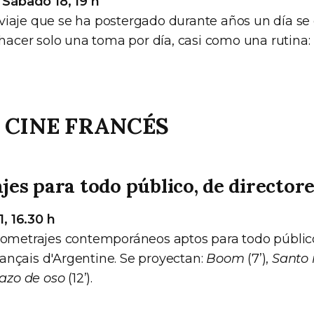
 Sábado 18, 19 h
iaje que se ha postergado durante años un día se 
 hacer solo una toma por día, casi como una rutina: 
 CINE FRANCÉS
es para todo público, de directore
1, 16.30 h
tometrajes contemporáneos aptos para todo público
 français d'Argentine. Se proyectan:
Boom
(7’),
Santo
razo de oso
(12’).