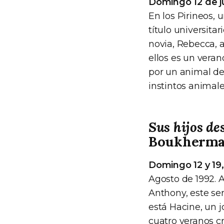
Domingo 12 de ju
En los Pirineos, 
título universita
novia, Rebecca, a
ellos es un vera
por un animal de
instintos animale
Sus hijos de
Boukherm
Domingo 12 y 19,
Agosto de 1992. 
Anthony, este ser
está Hacine, un j
cuatro veranos c