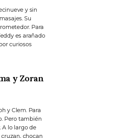
iecinueve y sin
e masajes. Su
 prometedor. Para
 Teddy es arañado
por curiosos
rma y Zoran
ph y Clem. Para
do. Pero también
 A lo largo de
e cruzan, chocan