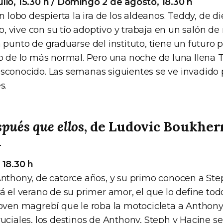
lio, 15.30 h / Domingo 2 de agosto, 18.30 h
un lobo despierta la ira de los aldeanos. Teddy, de d
rio, vive con su tío adoptivo y trabaja en un salón d
 punto de graduarse del instituto, tiene un futuro
no de lo más normal. Pero una noche de luna llena
sconocido. Las semanas siguientes se ve invadido 
s.
spués que ellos
, de Ludovic Boukhe
a
 18.30 h
Anthony, de catorce años, y su primo conocen a Ste
á el verano de su primer amor, el que lo define to
oven magrebí que le roba la motocicleta a Anthony.
ruciales, los destinos de Anthony, Steph y Hacine s