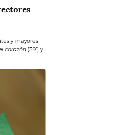
rectores
ntes y mayores
el corazón
(39’) y