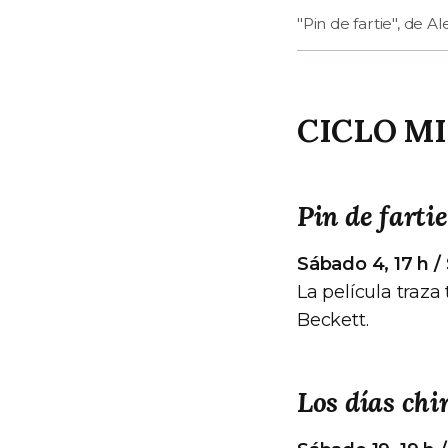
"Pin de fartie", de A
CICLO M
Pin de fartie
Sábado 4, 17 h / 
La película traza
Beckett.
Los días chi