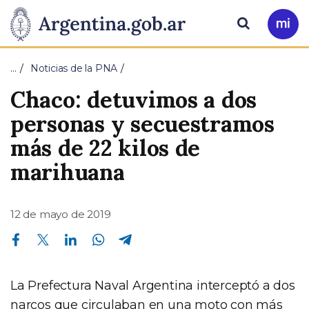
Pasar al contenido principal
Presidencia
Buscar
Ir
a
de
Mi
…
Noticias de la PNA
Arg
la
Chaco: detuvimos a dos
Nación
personas y secuestramos
más de 22 kilos de
marihuana
12 de mayo de 2019
Compartir en Facebook
Compartir en Twitter
Compartir en Linkedin
Compartir en Whatsapp
Compartir en Telegram
La Prefectura Naval Argentina interceptó a dos
narcos que circulaban en una moto con más