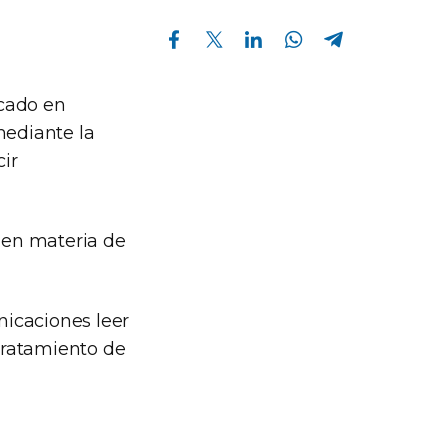
Compartir en Facebook
Compartir en Twitter
Compartir en Linkedin
Compartir en Whatsapp
Compartir en Telegram
icado en
ediante la
ir
o en materia de
nicaciones leer
tratamiento de