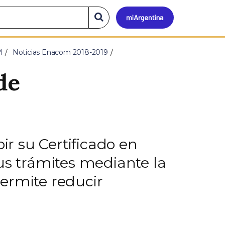
Mi
Buscar
en
el
Argen
sitio
M
Noticias Enacom 2018-2019
de
r su Certificado en
s trámites mediante la
ermite reducir