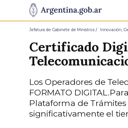
Pasar al contenido principal
Presidencia
de
Jefatura de Gabinete de Ministros
Innovación, Ci
la
Certificado Dig
Nación
Telecomunicaci
Los Operadores de Telec
FORMATO DIGITAL.Para e
Plataforma de Trámites 
significativamente el ti