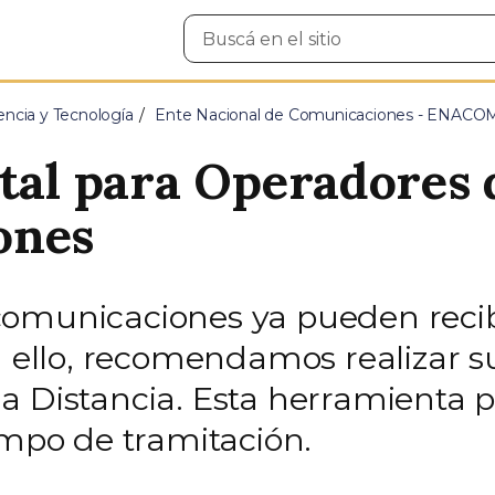
Buscar
en
el
sitio
encia y Tecnología
Ente Nacional de Comunicaciones - ENACO
ital para Operadores 
ones
omunicaciones ya pueden recibi
llo, recomendamos realizar su
a Distancia. Esta herramienta p
empo de tramitación.