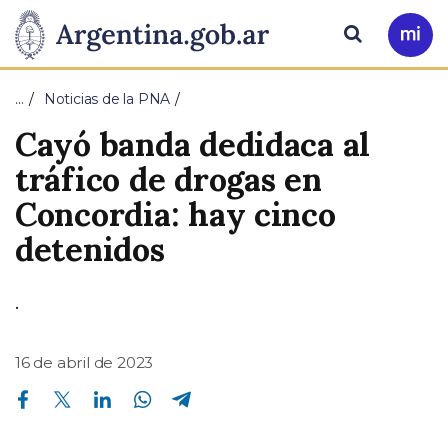
Pasar al contenido principal
Presidencia
Buscar
Ir
a
de
Mi
…
Noticias de la PNA
Arg
la
Cayó banda dedidaca al
Nación
tráfico de drogas en
Concordia: hay cinco
detenidos
.
16 de abril de 2023
Compartir en Facebook
Compartir en Twitter
Compartir en Linkedin
Compartir en Whatsapp
Compartir en Telegram