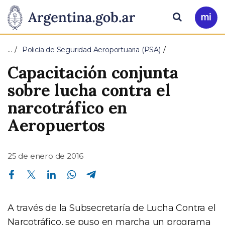
Pasar al contenido principal
Presidencia
Buscar
Ir
a
de
Mi
…
Policía de Seguridad Aeroportuaria (PSA)
Arg
la
Capacitación conjunta
Nación
sobre lucha contra el
narcotráfico en
Aeropuertos
25 de enero de 2016
Compartir en Facebook
Compartir en Twitter
Compartir en Linkedin
Compartir en Whatsapp
Compartir en Telegram
A través de la Subsecretaría de Lucha Contra el
Narcotráfico, se puso en marcha un programa