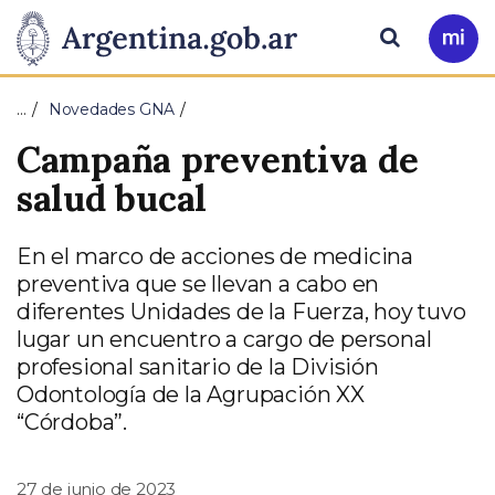
Pasar al contenido principal
Presidencia
Buscar
Ir
a
de
Mi
…
Novedades GNA
Arg
la
Campaña preventiva de
Nación
salud bucal
En el marco de acciones de medicina
preventiva que se llevan a cabo en
diferentes Unidades de la Fuerza, hoy tuvo
lugar un encuentro a cargo de personal
profesional sanitario de la División
Odontología de la Agrupación XX
“Córdoba”.
27 de junio de 2023