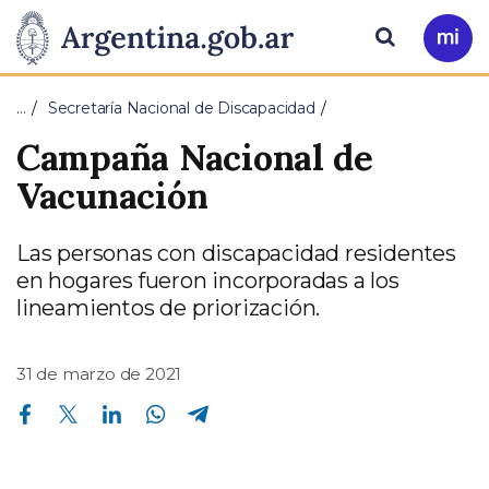
Pasar al contenido principal
Presidencia
Buscar
Ir
a
de
Mi
…
Secretaría Nacional de Discapacidad
Arg
la
Campaña Nacional de
Nación
Vacunación
Las personas con discapacidad residentes
en hogares fueron incorporadas a los
lineamientos de priorización.
31 de marzo de 2021
Compartir en Facebook
Compartir en Twitter
Compartir en Linkedin
Compartir en Whatsapp
Compartir en Telegram