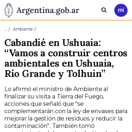
Pasar al contenido principal
Presidencia
Buscar
Ir
a
de
Mi
…
Ambiente
Arg
la
Cabandié en Ushuaia:
Nación
“Vamos a construir centros
ambientales en Ushuaia,
Río Grande y Tolhuin”
Lo afirmó el ministro de Ambiente al
finalizar su visita a Tierra del Fuego,
acciones que señaló que “se
complementarán con la ley de envases para
mejorar la gestión de residuos y reducir la
contaminación”. También tomó