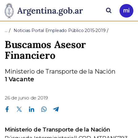
Pasar al contenido principal
Presidencia
Buscar
Ir
a
de
Mi
…
Noticias Portal Empleado Público 2015-2019
Arg
la
Buscamos Asesor
Nación
Financiero
Ministerio de Transporte de la Nación
1 Vacante
26 de junio de 2019
Compartir en Facebook
Compartir en Twitter
Compartir en Linkedin
Compartir en Whatsapp
Compartir en Telegram
Ministerio de Transporte de la Nación