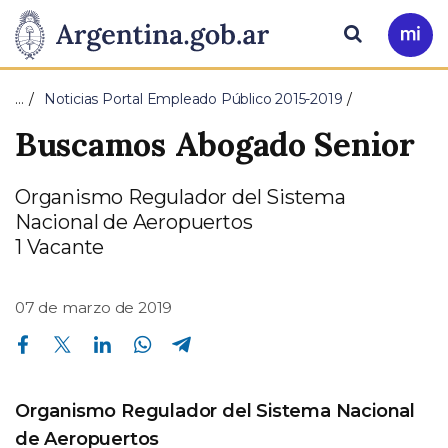
Pasar al contenido principal
Presidencia
Buscar
Ir
a
de
Mi
…
Noticias Portal Empleado Público 2015-2019
Arg
la
Buscamos Abogado Senior
Nación
Organismo Regulador del Sistema
Nacional de Aeropuertos
1 Vacante
07 de marzo de 2019
Compartir en Facebook
Compartir en Twitter
Compartir en Linkedin
Compartir en Whatsapp
Compartir en Telegram
Organismo Regulador del Sistema Nacional
de Aeropuertos