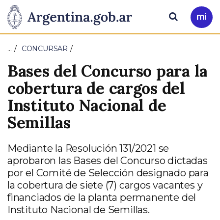
Pasar al contenido principal
Presidencia
Buscar
Ir
a
de
Mi
…
CONCURSAR
Arg
la
Bases del Concurso para la
Nación
cobertura de cargos del
Instituto Nacional de
Semillas
Mediante la Resolución 131/2021 se
aprobaron las Bases del Concurso dictadas
por el Comité de Selección designado para
la cobertura de siete (7) cargos vacantes y
financiados de la planta permanente del
Instituto Nacional de Semillas.