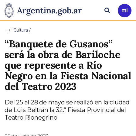
Pasar al contenido principal
Presidencia
Buscar
Ir
a
de
Mi
…
Cultura
Arg
la
“Banquete de Gusanos”
Nación
será la obra de Bariloche
que represente a Río
Negro en la Fiesta Nacional
del Teatro 2023
Del 25 al 28 de mayo se realizó en la ciudad
de Luis Beltrán la 32.ª Fiesta Provincial del
Teatro Rionegrino.
06 de junio de 2023