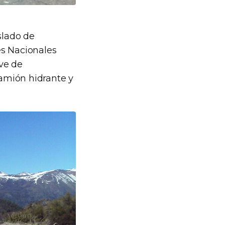
slado de
es Nacionales
ve de
amión hidrante y