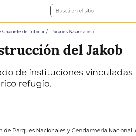
Buscar
en
el
sitio
e Gabinete del Interior
Parques Nacionales
strucción del Jakob
o de instituciones vinculadas
rico refugio.
n de Parques Nacionales y Gendarmería Nacional, 