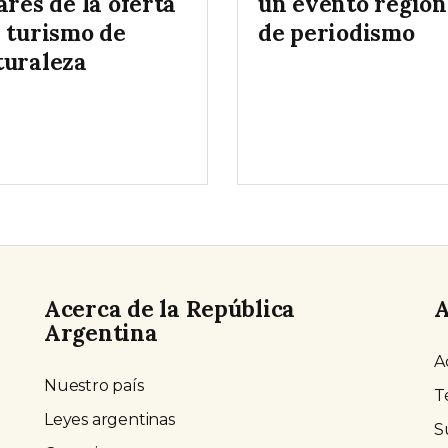
ares de la oferta
un evento region
l turismo de
de periodismo
turaleza
Acerca de la República
A
Argentina
A
Nuestro país
T
Leyes argentinas
S