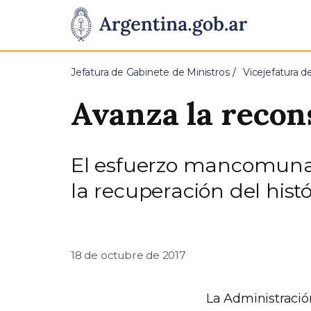
Pasar al contenido principal
Presidencia
de
Jefatura de Gabinete de Ministros
Vicejefatura d
la
Avanza la recon
Nación
El esfuerzo mancomunad
la recuperación del histó
18 de octubre de 2017
La Administració